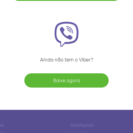
Ainda não tem o Viber?
Baixe agora
SA
DOWNLOAD