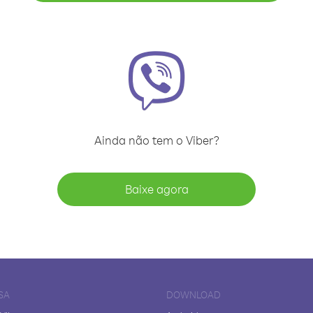
Ainda não tem o Viber?
Baixe agora
SA
DOWNLOAD