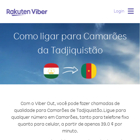
Login
Togg
navig
Como ligar para Camarões
da Tadjiquistão
Com o Viber Out, você pode fazer chamadas de
qualidade para Camarões de Tadjiquistão.
Ligue para
qualquer número em Camarões, tanto para telefone fixo
quanto para celular, a partir de apenas 39.0 ¢ por
minuto.