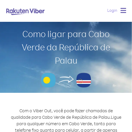
Login
Togg
navig
Como ligar para Cabo
Verde da República de
Palau
Com o Viber Out, você pode fazer chamadas de
qualidade para Cabo Verde de República de Palau.
Ligue
para qualquer número em Cabo Verde, tanto para
telefone fixo quanto para celular, a partir de apenas