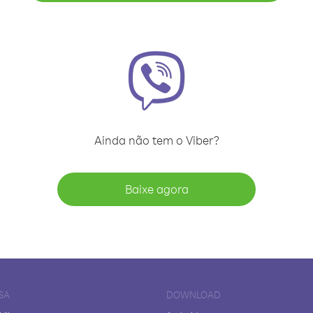
Ainda não tem o Viber?
Baixe agora
SA
DOWNLOAD