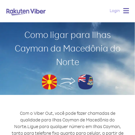
Login
Togg
navig
Como ligar para Ilhas
Cayman da Macedônia do
Norte
Com o Viber Out, você pode fazer chamadas de
qualidade para Ilhas Cayman de Macedônia do
Norte.
Ligue para qualquer número em Ilhas Cayman,
tanto para telefone fixo quanto para celular, a partir de