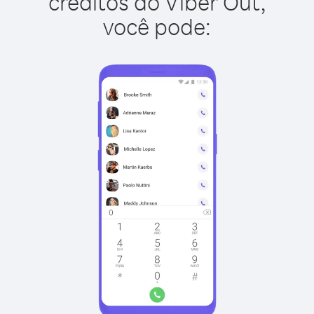
créditos do Viber Out,
você pode: