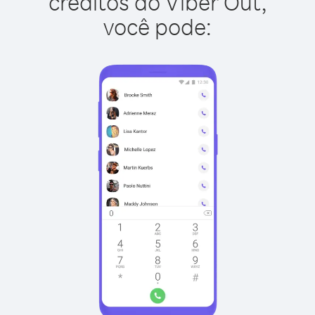
créditos do Viber Out,
você pode: