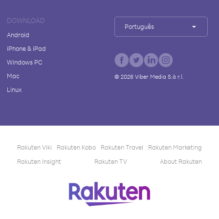
DOWNLOAD
Português
Android
iPhone & iPad
Windows PC
Mac
©
2026
Viber Media S.à r.l.
Linux
Rakuten Viki
Rakuten Kobo
Rakuten Travel
Rakuten Marketing
Rakuten Insight
Rakuten TV
About Rakuten