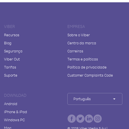
VIBER
EMPRESA
Recursos
Sobre o Viber
Blog
Centro da marca
Segurança
Carreiras
Viber Out
Termos e políticas
Tarifas
Política de privacidade
Suporte
Customer Complaints Code
DOWNLOAD
Português
Android
iPhone & iPad
Windows PC
Mac
©
2026
Viber Media S.à r.l.