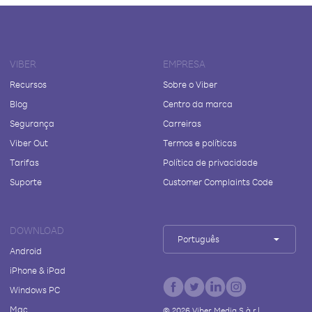
VIBER
EMPRESA
Recursos
Sobre o Viber
Blog
Centro da marca
Segurança
Carreiras
Viber Out
Termos e políticas
Tarifas
Política de privacidade
Suporte
Customer Complaints Code
DOWNLOAD
Português
Android
iPhone & iPad
Windows PC
Mac
©
2026
Viber Media S.à r.l.