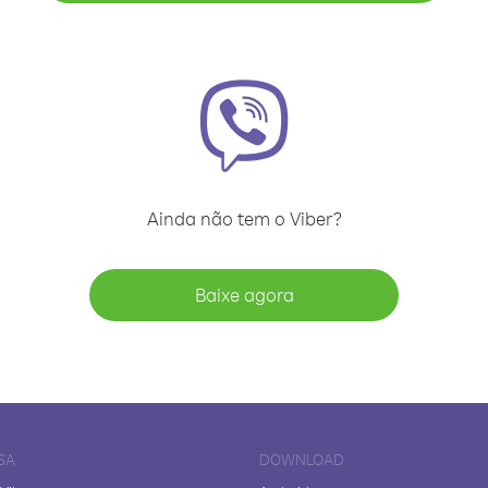
Ainda não tem o Viber?
Baixe agora
SA
DOWNLOAD