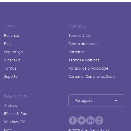
VIBER
EMPRESA
Recursos
Sobre o Viber
Blog
Centro da marca
Segurança
Carreiras
Viber Out
Termos e políticas
Tarifas
Política de privacidade
Suporte
Customer Complaints Code
DOWNLOAD
Português
Android
iPhone & iPad
Windows PC
Mac
©
2026
Viber Media S.à r.l.