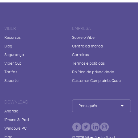
VIBER
EMPRESA
Recursos
Sobre o Viber
Blog
Centro da marca
Segurança
Carreiras
Viber Out
Termos e políticas
Tarifas
Política de privacidade
Suporte
Customer Complaints Code
DOWNLOAD
Português
Android
iPhone & iPad
Windows PC
Mac
©
2026
Viber Media S.à r.l.