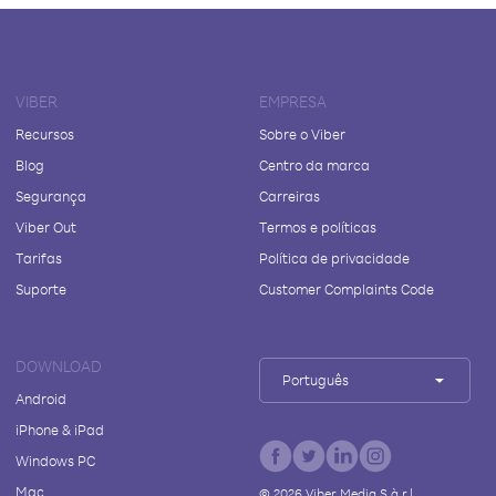
VIBER
EMPRESA
Recursos
Sobre o Viber
Blog
Centro da marca
Segurança
Carreiras
Viber Out
Termos e políticas
Tarifas
Política de privacidade
Suporte
Customer Complaints Code
DOWNLOAD
Português
Android
iPhone & iPad
Windows PC
Mac
©
2026
Viber Media S.à r.l.