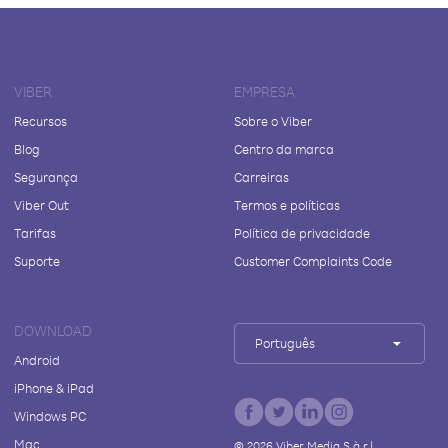
VIBER
EMPRESA
Recursos
Sobre o Viber
Blog
Centro da marca
Segurança
Carreiras
Viber Out
Termos e políticas
Tarifas
Política de privacidade
Suporte
Customer Complaints Code
DOWNLOAD
Português
Android
iPhone & iPad
Windows PC
Mac
©
2026
Viber Media S.à r.l.