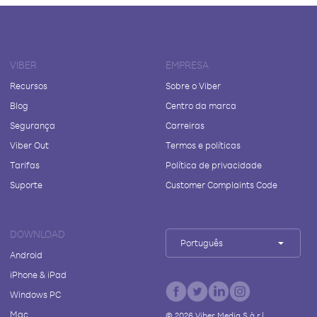
VIBER
EMPRESA
Recursos
Sobre o Viber
Blog
Centro da marca
Segurança
Carreiras
Viber Out
Termos e políticas
Tarifas
Política de privacidade
Suporte
Customer Complaints Code
DOWNLOAD
Português
Android
iPhone & iPad
Windows PC
Mac
©
2026
Viber Media S.à r.l.