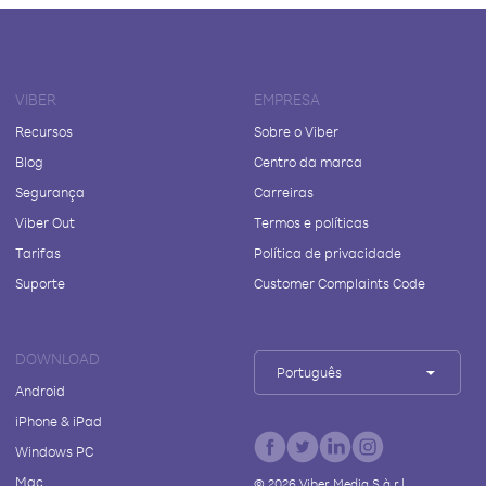
VIBER
EMPRESA
Recursos
Sobre o Viber
Blog
Centro da marca
Segurança
Carreiras
Viber Out
Termos e políticas
Tarifas
Política de privacidade
Suporte
Customer Complaints Code
DOWNLOAD
Português
Android
iPhone & iPad
Windows PC
Mac
©
2026
Viber Media S.à r.l.