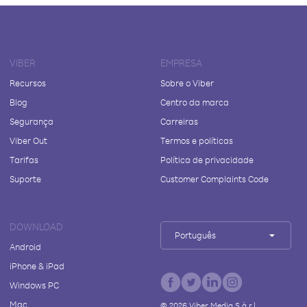
VIBER
EMPRESA
Recursos
Sobre o Viber
Blog
Centro da marca
Segurança
Carreiras
Viber Out
Termos e políticas
Tarifas
Política de privacidade
Suporte
Customer Complaints Code
DOWNLOAD
Português
Android
iPhone & iPad
Windows PC
Mac
©
2026
Viber Media S.à r.l.