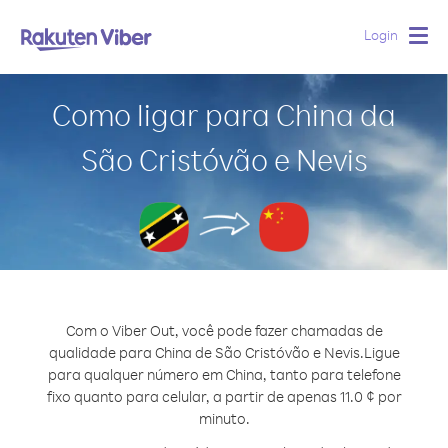
Login
Togg
navig
Como ligar para China da
São Cristóvão e Nevis
Com o Viber Out, você pode fazer chamadas de
qualidade para China de São Cristóvão e Nevis.
Ligue
para qualquer número em China, tanto para telefone
fixo quanto para celular, a partir de apenas 11.0 ¢ por
minuto.