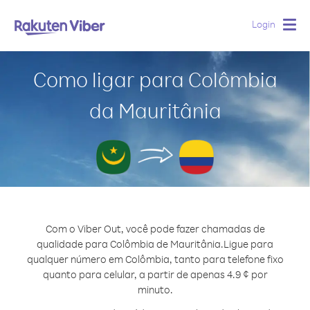
Login
Togg
navig
Como ligar para Colômbia
da Mauritânia
Com o Viber Out, você pode fazer chamadas de
qualidade para Colômbia de Mauritânia.
Ligue para
qualquer número em Colômbia, tanto para telefone fixo
quanto para celular, a partir de apenas 4.9 ¢ por
minuto.