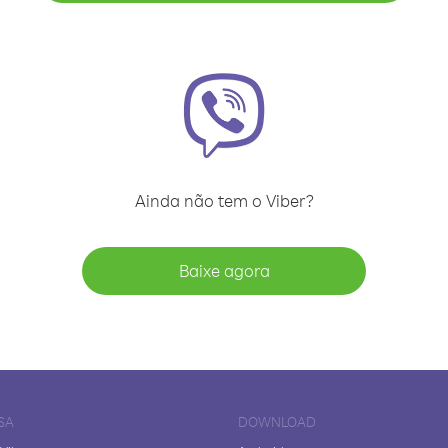
Ainda não tem o Viber?
Baixe agora
SA
DOWNLOAD