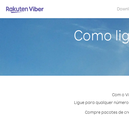
Down
Como li
Com o Vi
Ligue para qualquer número e
Compre pacotes de cré