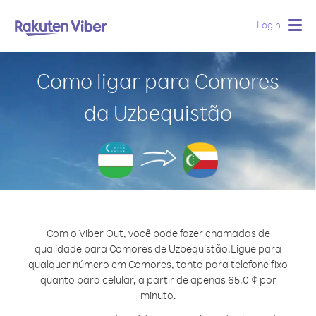
Login
Togg
navig
Como ligar para Comores
da Uzbequistão
Com o Viber Out, você pode fazer chamadas de
qualidade para Comores de Uzbequistão.
Ligue para
qualquer número em Comores, tanto para telefone fixo
quanto para celular, a partir de apenas 65.0 ¢ por
minuto.