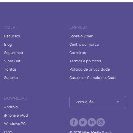
VIBER
EMPRESA
Recursos
Sobre o Viber
Blog
Centro da marca
Segurança
Carreiras
Viber Out
Termos e políticas
Tarifas
Política de privacidade
Suporte
Customer Complaints Code
DOWNLOAD
Português
Android
iPhone & iPad
Windows PC
Mac
©
2026
Viber Media S.à r.l.