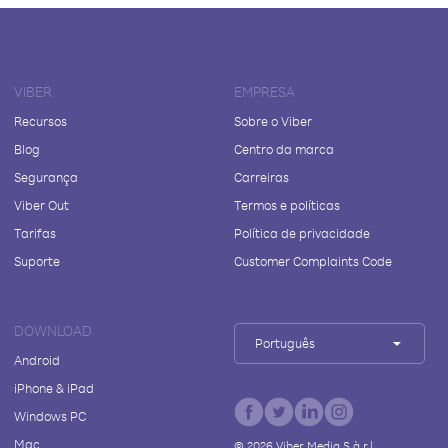
VIBER
EMPRESA
Recursos
Sobre o Viber
Blog
Centro da marca
Segurança
Carreiras
Viber Out
Termos e políticas
Tarifas
Política de privacidade
Suporte
Customer Complaints Code
DOWNLOAD
Português
Android
iPhone & iPad
Windows PC
Mac
©
2026
Viber Media S.à r.l.