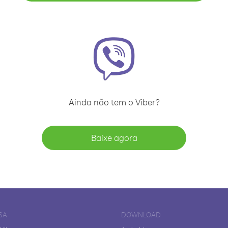
Ainda não tem o Viber?
Baixe agora
SA
DOWNLOAD