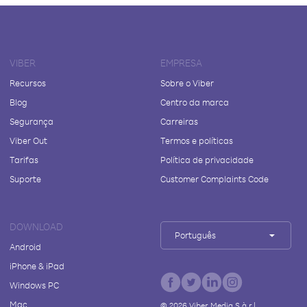
VIBER
EMPRESA
Recursos
Sobre o Viber
Blog
Centro da marca
Segurança
Carreiras
Viber Out
Termos e políticas
Tarifas
Política de privacidade
Suporte
Customer Complaints Code
DOWNLOAD
Português
Android
iPhone & iPad
Windows PC
Mac
©
2026
Viber Media S.à r.l.