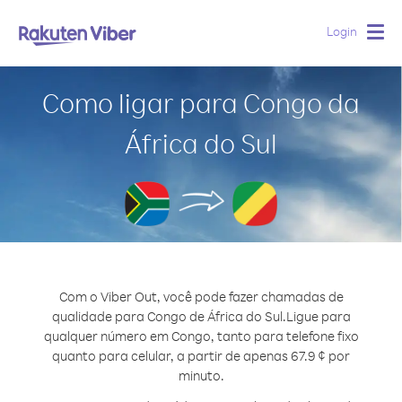
Login
Togg
navig
Como ligar para Congo da
África do Sul
Com o Viber Out, você pode fazer chamadas de
qualidade para Congo de África do Sul.
Ligue para
qualquer número em Congo, tanto para telefone fixo
quanto para celular, a partir de apenas 67.9 ¢ por
minuto.