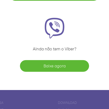
Ainda não tem o Viber?
Baixe agora
SA
DOWNLOAD