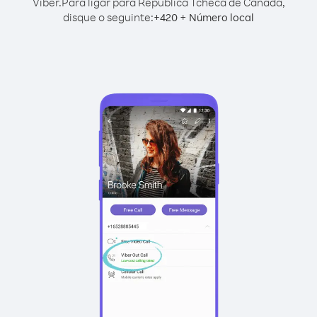
Viber.
Para ligar para República Tcheca de Canadá,
disque o seguinte:
+
+
420
Número local