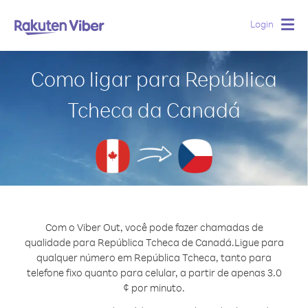
Login
Togg
navig
Como ligar para República
Tcheca da Canadá
Com o Viber Out, você pode fazer chamadas de
qualidade para República Tcheca de Canadá.
Ligue para
qualquer número em República Tcheca, tanto para
telefone fixo quanto para celular, a partir de apenas 3.0
¢ por minuto.