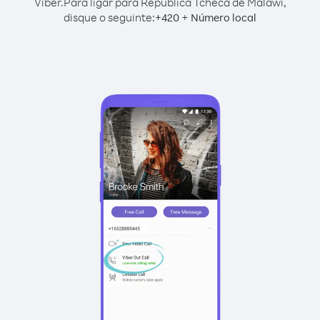
Viber.
Para ligar para República Tcheca de Malawi,
disque o seguinte:
+
+
420
Número local