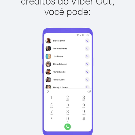
créditos do Viber Out,
você pode: