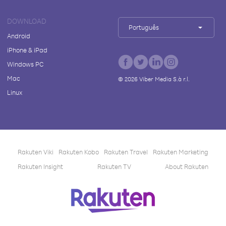
DOWNLOAD
Português
Android
iPhone & iPad
Windows PC
Mac
©
2026
Viber Media S.à r.l.
Linux
Rakuten Viki
Rakuten Kobo
Rakuten Travel
Rakuten Marketing
Rakuten Insight
Rakuten TV
About Rakuten