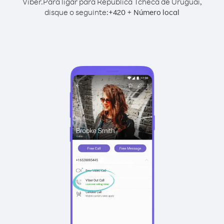
Viber.
Para ligar para República Tcheca de Uruguai,
disque o seguinte:
+
+
420
Número local