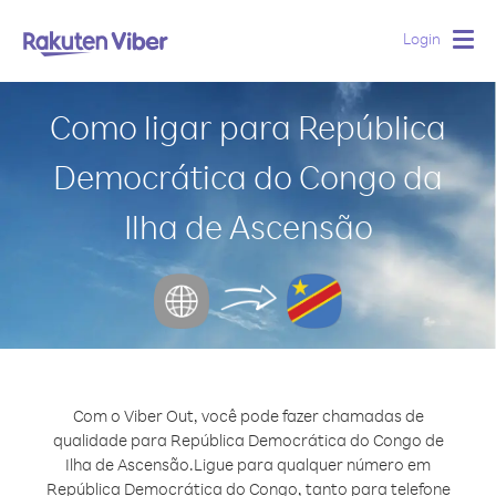
Login
Togg
navig
Como ligar para República
Democrática do Congo da
Ilha de Ascensão
Com o Viber Out, você pode fazer chamadas de
qualidade para República Democrática do Congo de
Ilha de Ascensão.
Ligue para qualquer número em
República Democrática do Congo, tanto para telefone