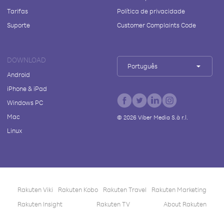
Tarifas
Política de privacidade
Suporte
Customer Complaints Code
DOWNLOAD
Português
Android
iPhone & iPad
Windows PC
Mac
©
2026
Viber Media S.à r.l.
Linux
Rakuten Viki
Rakuten Kobo
Rakuten Travel
Rakuten Marketing
Rakuten Insight
Rakuten TV
About Rakuten