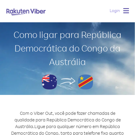
Login
Togg
navig
Como ligar para República
Democrática do Congo da
Austrália
Com o Viber Out, você pode fazer chamadas de
qualidade para República Democrática do Congo de
Austrália.
Ligue para qualquer número em República
Democrática do Congo, tanto para telefone fixo quanto