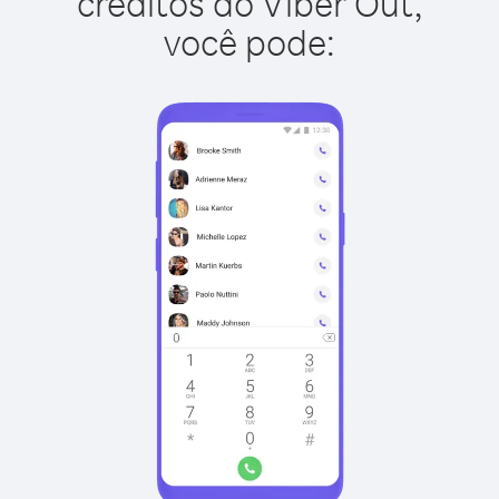
créditos do Viber Out,
você pode: