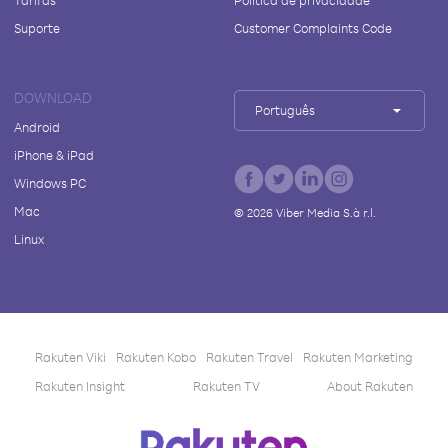
Tarifas
Política de privacidade
Suporte
Customer Complaints Code
DOWNLOAD
Português
Android
iPhone & iPad
Windows PC
Mac
©
2026
Viber Media S.à r.l.
Linux
Rakuten Viki
Rakuten Kobo
Rakuten Travel
Rakuten Marketing
Rakuten Insight
Rakuten TV
About Rakuten