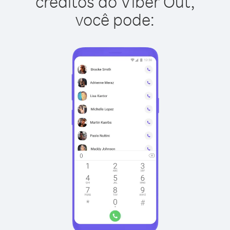
créditos do Viber Out,
você pode: