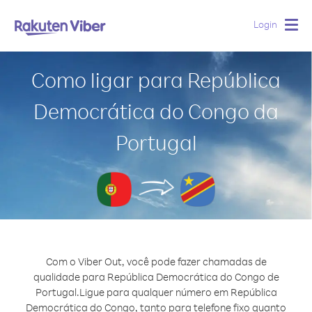
Login
Togg
navig
Como ligar para República
Democrática do Congo da
Portugal
Com o Viber Out, você pode fazer chamadas de
qualidade para República Democrática do Congo de
Portugal.
Ligue para qualquer número em República
Democrática do Congo, tanto para telefone fixo quanto