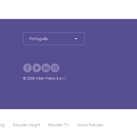
Português
©
2026
Viber Media S.à r.l.
ing
Rakuten Insight
Rakuten TV
About Rakuten