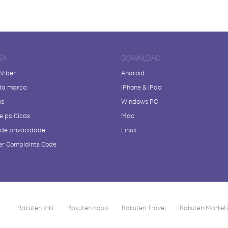
SA
DOWNLOAD
 Viber
Android
da marca
iPhone & iPad
as
Windows PC
e políticas
Mac
a de privacidade
Linux
r Complaints Code
Rakuten Viki
Rakuten Kobo
Rakuten Travel
Rakuten Market