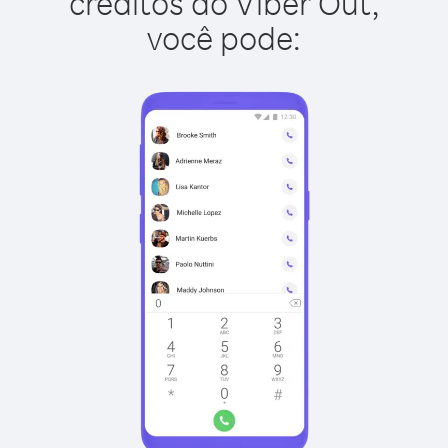
créditos do Viber Out,
você pode: