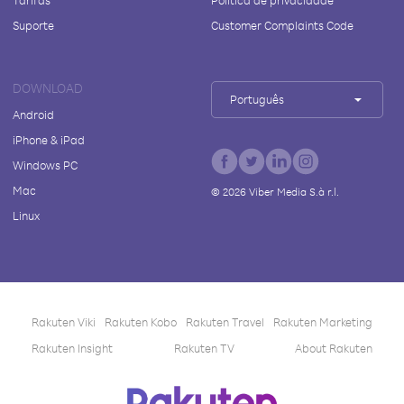
Tarifas
Política de privacidade
Suporte
Customer Complaints Code
DOWNLOAD
Português
Android
iPhone & iPad
Windows PC
Mac
©
2026
Viber Media S.à r.l.
Linux
Rakuten Viki
Rakuten Kobo
Rakuten Travel
Rakuten Marketing
Rakuten Insight
Rakuten TV
About Rakuten