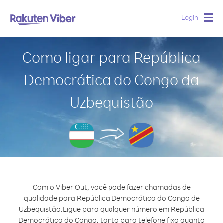
Login
Togg
navig
Como ligar para República
Democrática do Congo da
Uzbequistão
Com o Viber Out, você pode fazer chamadas de
qualidade para República Democrática do Congo de
Uzbequistão.
Ligue para qualquer número em República
Democrática do Congo, tanto para telefone fixo quanto