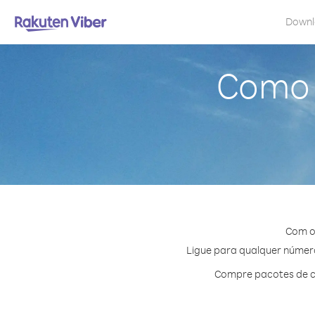
Down
Como l
Com o 
Ligue para qualquer número 
Compre pacotes de cr