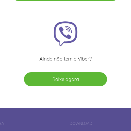
Ainda não tem o Viber?
Baixe agora
SA
DOWNLOAD