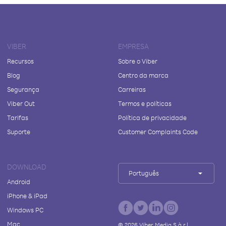
VIBER
EMPRESA
Recursos
Sobre o Viber
Blog
Centro da marca
Segurança
Carreiras
Viber Out
Termos e políticas
Tarifas
Política de privacidade
Suporte
Customer Complaints Code
DOWNLOAD
Português
Android
iPhone & iPad
Windows PC
Mac
©
2026
Viber Media S.à r.l.