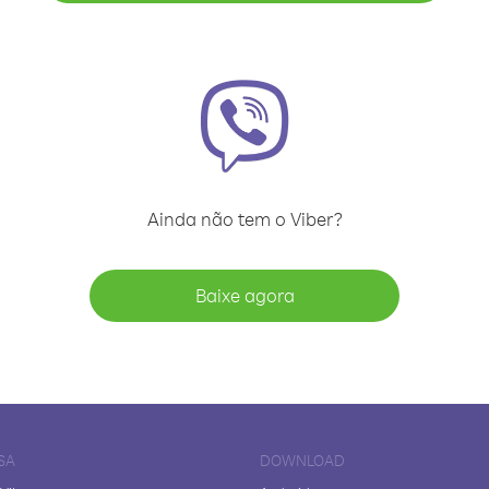
Ainda não tem o Viber?
Baixe agora
SA
DOWNLOAD