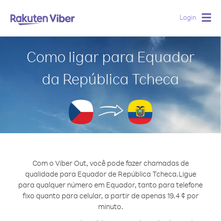
Login
Togg
navig
Como ligar para Equador
da República Tcheca
Com o Viber Out, você pode fazer chamadas de
qualidade para Equador de República Tcheca.
Ligue
para qualquer número em Equador, tanto para telefone
fixo quanto para celular, a partir de apenas 19.4 ¢ por
minuto.