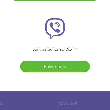
Ainda não tem o Viber?
Baixe agora
SA
DOWNLOAD