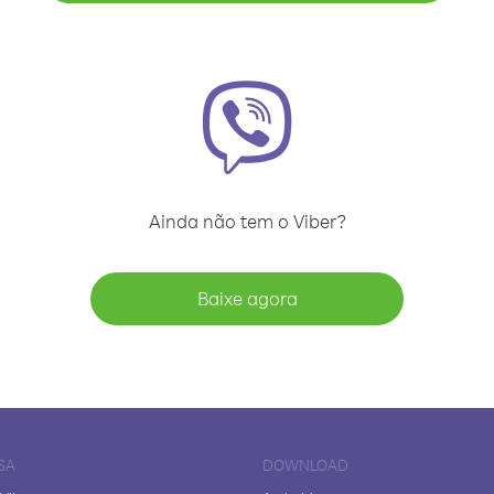
Ainda não tem o Viber?
Baixe agora
SA
DOWNLOAD