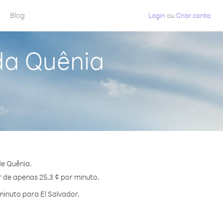
Blog
Login
ou
Criar conta
da Quênia
de Quênia.
r de apenas 25.3 ¢ por minuto.
inuto para El Salvador.