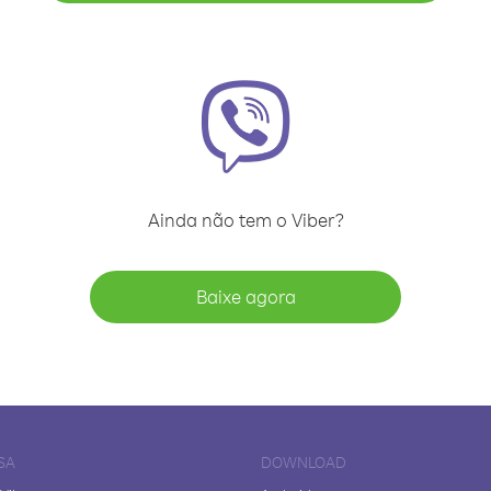
Ainda não tem o Viber?
Baixe agora
SA
DOWNLOAD