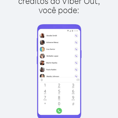
créditos do Viber Out,
você pode: