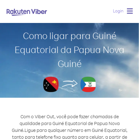
Login
Togg
navig
Como ligar para Guiné
Equatorial da Papua Nova
Guiné
Com o Viber Out, você pode fazer chamadas de
qualidade para Guiné Equatorial de Papua Nova
Guiné.
Ligue para qualquer número em Guiné Equatorial,
tanto para telefone fixo quanto para celular, a partir de