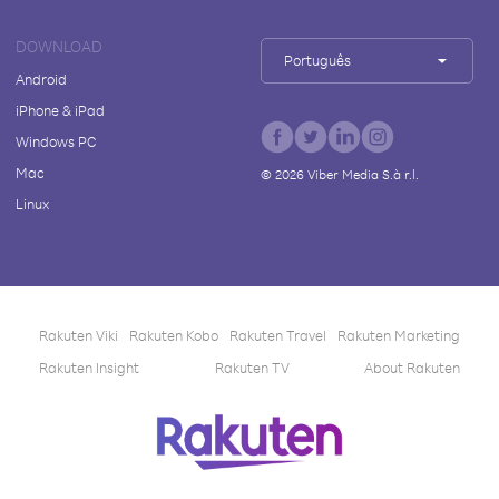
DOWNLOAD
Português
Android
iPhone & iPad
Windows PC
Mac
©
2026
Viber Media S.à r.l.
Linux
Rakuten Viki
Rakuten Kobo
Rakuten Travel
Rakuten Marketing
Rakuten Insight
Rakuten TV
About Rakuten