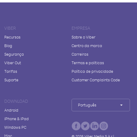
VIBER
EMPRESA
Recursos
Sobre o Viber
Blog
Centro da marca
Segurança
Carreiras
Viber Out
Termos e políticas
Tarifas
Política de privacidade
Suporte
Customer Complaints Code
DOWNLOAD
Português
Android
iPhone & iPad
Windows PC
Mac
©
2026
Viber Media S.à r.l.