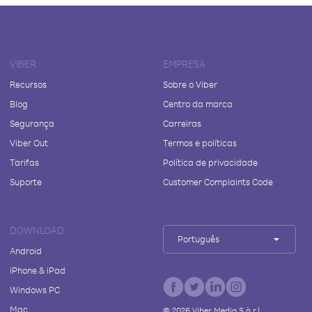
VIBER
EMPRESA
Recursos
Sobre o Viber
Blog
Centro da marca
Segurança
Carreiras
Viber Out
Termos e políticas
Tarifas
Política de privacidade
Suporte
Customer Complaints Code
DOWNLOAD
Português
Android
iPhone & iPad
Windows PC
Mac
©
2026
Viber Media S.à r.l.