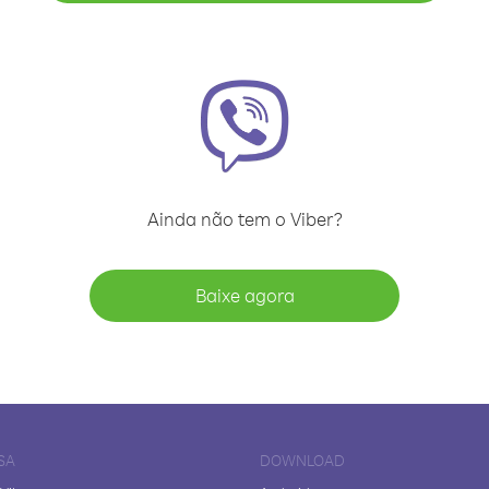
Ainda não tem o Viber?
Baixe agora
SA
DOWNLOAD