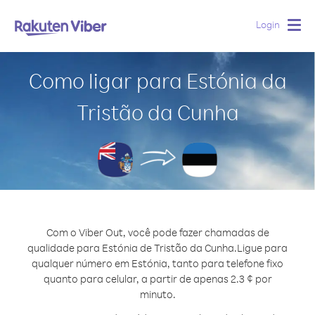
Login
Togg
navig
Como ligar para Estónia da
Tristão da Cunha
Com o Viber Out, você pode fazer chamadas de
qualidade para Estónia de Tristão da Cunha.
Ligue para
qualquer número em Estónia, tanto para telefone fixo
quanto para celular, a partir de apenas 2.3 ¢ por
minuto.