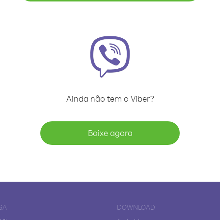
Ainda não tem o Viber?
Baixe agora
SA
DOWNLOAD