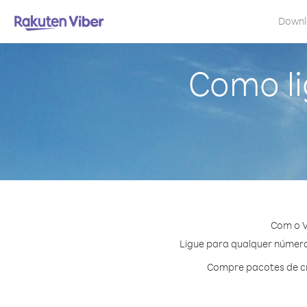
Down
Como li
Com o V
Ligue para qualquer número 
Compre pacotes de cr